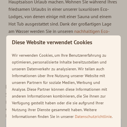
Hauptsaison Urlaub machen. Wohnen Sie während Ihres
friedsamen Urlaubs in einer unserer luxuriösen Eco-
Lodges, von denen einige mit einer Sauna und einem
Hot Tub ausgestattet sind. Dank der großartigen Lage
am Wasser werden Sie in unseren
nachhaltigen Eco-
Lodges
bei Soof Retreats wunderbar abschalten. Alle
Diese Website verwendet Cookies
Zutaten, die Sie für einen wundervollen,
kostengünstigen Urlaub im
Juni
brauchen, sind
Wir verwenden Cookies, um Ihre Benutzererfahrung zu
vorhanden. Sehen wir Sie dann?
optimieren, personalisierte Inhalte bereitzustellen und
unseren Datenverkehr zu analysieren. Wir teilen auch
Informationen über Ihre Nutzung unserer Website mit
unseren Partnern für soziale Medien, Werbung und
Bleiben Sie immer auf dem neusten
Analyse. Diese Partner können diese Informationen mit
Stand!
anderen Informationen kombinieren, die Sie ihnen zur
Melden Sie sich für unseren Newsletter an, um
Verfügung gestellt haben oder die sie aufgrund Ihrer
die neuesten Nachrichten und verschiedensten
Nutzung ihrer Dienste gesammelt haben. Weitere
Deals zu erhalten!
Informationen finden Sie in unserer
Datenschutzrichtlinie
.