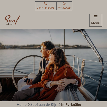
0344-441001
WhatsApp
Menü
Home
Soof aan de Rijn
In Parknähe