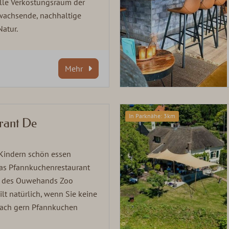
ielle Verkostungsraum der
 wachsende, nachhaltige
Natur.
Mehr
In Parknähe: 3km
rant De
 Kindern schön essen
as Pfannkuchenrestaurant
e des Ouwehands Zoo
lt natürlich, wenn Sie keine
fach gern Pfannkuchen