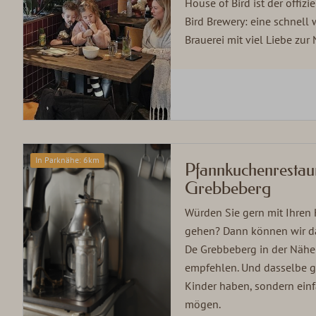
House of Bird ist der offiz
Bird Brewery: eine schnell
Brauerei mit viel Liebe zur 
In Parknähe: 6km
Pfannkuchenrestau
Grebbeberg
Würden Sie gern mit Ihren
gehen? Dann können wir d
De Grebbeberg in der Näh
empfehlen. Und dasselbe gi
Kinder haben, sondern ein
mögen.