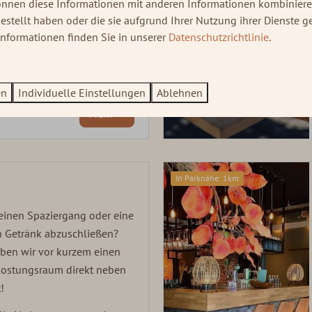
önnen diese Informationen mit anderen Informationen kombinieren
 lassen können.
estellt haben oder die sie aufgrund Ihrer Nutzung ihrer Dienste 
Informationen finden Sie in unserer
Datenschutzrichtlinie
.
en
Individuelle Einstellungen
Ablehnen
Mehr
In Parknähe: 1km
 einen Spaziergang oder eine
n Getränk abzuschließen?
aben wir vor kurzem einen
rkostungsraum direkt neben
t!