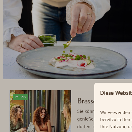
Diese Websi
Im Park
Brasserie Soof
Sie können bei Soof lecke
Wir verwenden C
genießen. Wir würden uns s
bereitzustellen
Ihre Nutzung un
dürfen, damit Sie es sich 