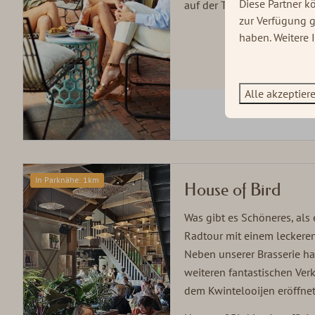
Diese Partner k
auf der Terrasse gut gehen
zur Verfügung g
haben. Weitere 
Alle akzeptier
In Parknähe: 1km
House of Bird
Was gibt es Schöneres, als
Radtour mit einem leckere
Neben unserer Brasserie h
weiteren fantastischen Ve
dem Kwintelooijen eröffne