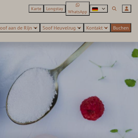
Karte
Longstay
WhatsApp
oof aan de Rijn
Soof Heuvelrug
Kontakt
Buchen